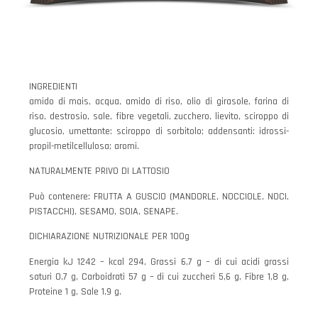
INGREDIENTI
amido di mais, acqua, amido di riso, olio di girasole, farina di
riso, destrosio, sale, fibre vegetali, zucchero, lievito, sciroppo di
glucosio, umettante: sciroppo di sorbitolo; addensanti: idrossi-
propil-metilcellulosa; aromi.
NATURALMENTE PRIVO DI LATTOSIO
Può contenere: FRUTTA A GUSCIO (MANDORLE, NOCCIOLE, NOCI,
PISTACCHI), SESAMO, SOIA, SENAPE.
DICHIARAZIONE NUTRIZIONALE PER 100g
Energia kJ 1242 – kcal 294, Grassi 6,7 g – di cui acidi grassi
saturi 0,7 g, Carboidrati 57 g – di cui zuccheri 5,6 g, Fibre 1,8 g,
Proteine 1 g, Sale 1,9 g.