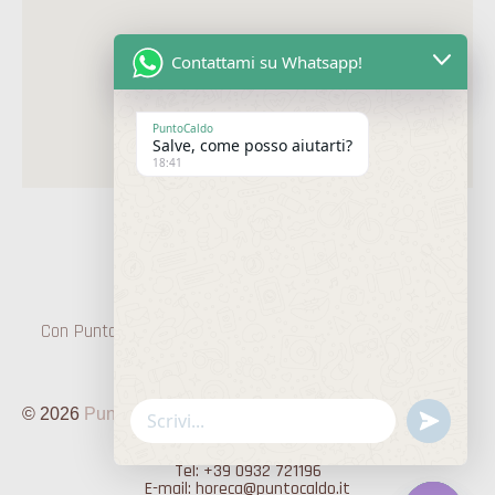
Contattami su Whatsapp!
PuntoCaldo
Salve, come posso aiutarti?
18:41
Con Punto Caldo farete un viaggio di Gusto nella terra di
Sicilia!
© 2026
PuntoCaldo
. Tutti i diritti riservati.
undefine
WhatsApp
Via R. Livatino, 21 – 97013 Comiso (RG)
Message
P.IVA: 01351710882
Tel: +39 0932 721196
E-mail: horeca@puntocaldo.it